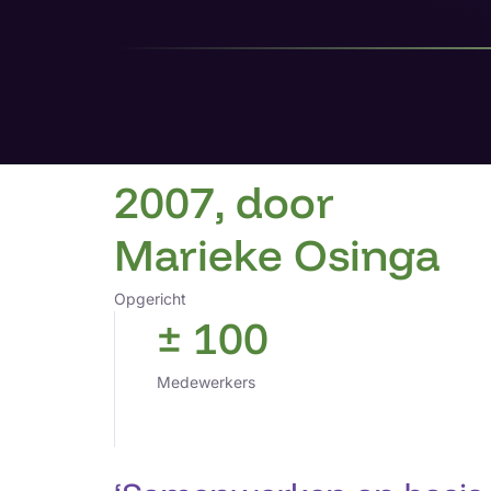
2007, door
Marieke Osinga
Opgericht
± 100
Medewerkers