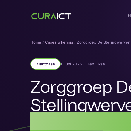
H
Home
/
Cases & kennis
/
Zorggroep De Stellingwerven
Klantcase
11 juni 2026
· Ellen Fikse
Zorggroep D
Stellingwerv
samenwerke