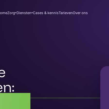
ome
Zorg
Diensten
Cases & kennis
Tarieven
Over ons
▾
▾
e
en:
n op