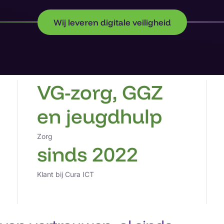
Wij leveren digitale veiligheid
VG-zorg, GGZ
en jeugdhulp
Zorg
sinds 2022
Klant bij Cura ICT