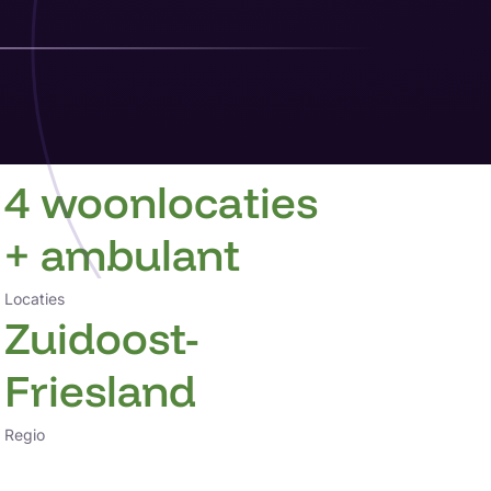
4 woonlocaties
+ ambulant
Locaties
Zuidoost-
Friesland
Regio