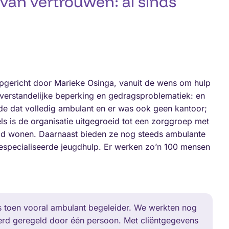
van vertrouwen: al sinds
pgericht door Marieke Osinga, vanuit de wens om hulp
 verstandelijke beperking en gedragsproblematiek: en
rde dat volledig ambulant en er was ook geen kantoor;
ls is de organisatie uitgegroeid tot een zorggroep met
md wonen. Daarnaast bieden ze nog steeds ambulante
especialiseerde jeugdhulp. Er werken zo’n 100 mensen
was toen vooral ambulant begeleider. We werkten nog
erd geregeld door één persoon. Met cliëntgegevens