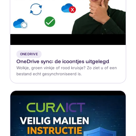
▶
ONEDRIVE
OneDrive sync: de icoontjes uitgelegd
Wolkje, groen vinkje of rood kruisje? Zo ziet u of een
bestand echt gesynchroniseerd is.