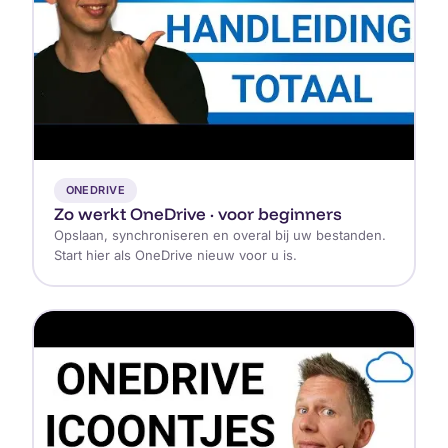
▶
ONEDRIVE
Zo werkt OneDrive · voor beginners
Opslaan, synchroniseren en overal bij uw bestanden.
Start hier als OneDrive nieuw voor u is.