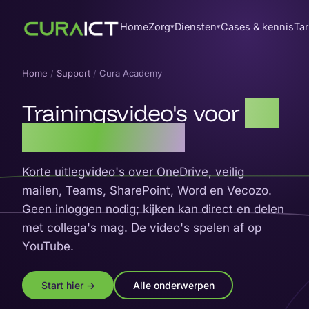
Home
Zorg
Diensten
Cases & kennis
Tar
▾
▾
Home
/
Support
/
Cura Academy
Trainingsvideo's voor
uw
dagelijkse werk
Korte uitlegvideo's over OneDrive, veilig
mailen, Teams, SharePoint, Word en Vecozo.
Geen inloggen nodig; kijken kan direct en delen
met collega's mag. De video's spelen af op
YouTube.
Start hier →
Alle onderwerpen