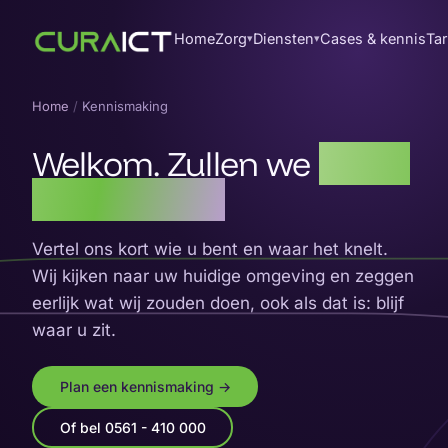
Home
Zorg
Diensten
Cases & kennis
Tar
▾
▾
Home
/
Kennismaking
Welkom. Zullen we
rustig
doorpraten?
Vertel ons kort wie u bent en waar het knelt.
Wij kijken naar uw huidige omgeving en zeggen
eerlijk wat wij zouden doen, ook als dat is: blijf
waar u zit.
Plan een kennismaking →
Of bel 0561 - 410 000